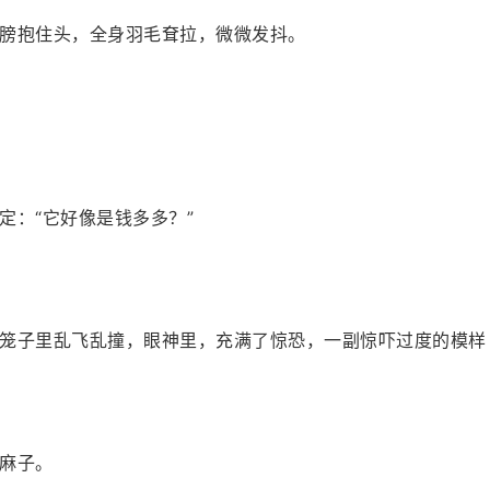
膀抱住头，全身羽毛耷拉，微微发抖。
定：“它好像是钱多多？”
笼子里乱飞乱撞，眼神里，充满了惊恐，一副惊吓过度的模样
麻子。