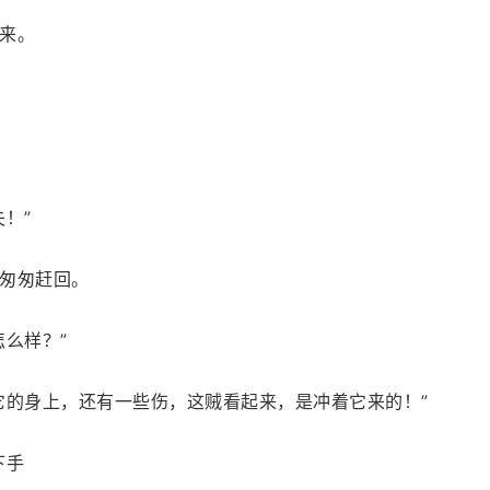
来。
！”
匆匆赶回。
么样？”
它的身上，还有一些伤，这贼看起来，是冲着它来的！”
下手