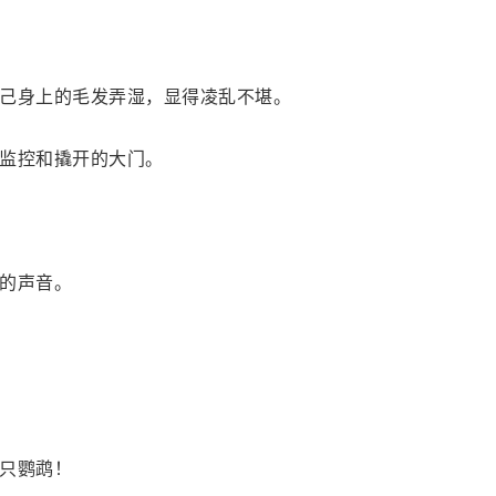
己身上的毛发弄湿，显得凌乱不堪。
监控和撬开的大门。
的声音。
只鹦鹉！