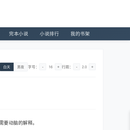
完本小说
小说排行
我的书架
字号：
-
+
行距：
-
+
16
2.0
白天
黑夜
需要动脑的解释。