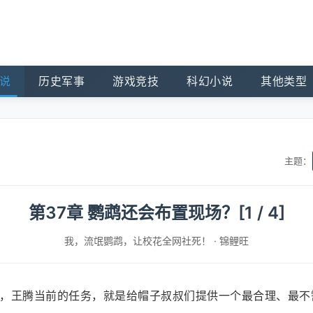
说
历史军事
游戏竞技
科幻小说
其他类型
主题：
第37章 鹦鹉还会布置现场？[1 / 4]
我，流氓鹦鹉，让校花全网社死！
·
锦鲤旺
，王腾当前的任务，就是给帽子叔叔们提供一个最合理、最不