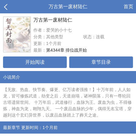
万古第一废材陆仁
首页
万古第一废材陆仁
作者：爱哭的小十七
分类：其他类型
状态：连载
更新：1个月前
最新：
第4344章 排位战开始
开始阅读
章节目录
小说简介
【无敌、热血、快节奏、爆更、亿万读者强推！】十万年前，人人如
龙，皆可修炼武道，劫变之后，天道崩塌，诸神陨落，只有一尊轮回
古塔遗留世间。 十万年后，武道修行，血脉为王。废血为虫，不得修
炼，神血为龙，翱翔九天。 一个废品血脉的少年，偶得无名宝塔，穿
越到这个玄幻异世界，以废品血脉踏上了葬天之途。
最新章节 更新时间：1个月前