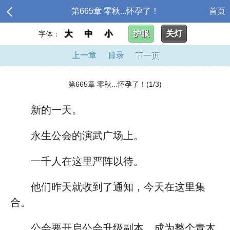
第665章 零秋...怀孕了！
首页
大
中
小
护眼
关灯
字体：
上一章
目录
下一页
第665章 零秋...怀孕了！(1/3)
新的一天。
永生公会的演武广场上。
一千人在这里严阵以待。
他们昨天就收到了通知，今天在这里集
合。
公会要开启公会升级副本，成为整个青木