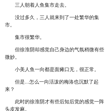
三人朝着人鱼集市走去。
没过多久，三人就来到了一处繁华的集
市。
集市很繁华。
但徐淮阴却感觉自己身边的气氛稍微有些
微妙。
小美人鱼一向都是面瘫口无，很正常。
但是...怎么一向活泼的梅洛也沉默了起
来？
此时的徐淮阴才有些后知后觉的感觉一阵
头皮发麻。