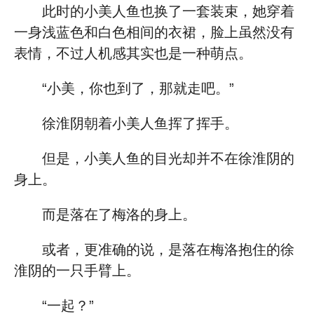
此时的小美人鱼也换了一套装束，她穿着
一身浅蓝色和白色相间的衣裙，脸上虽然没有
表情，不过人机感其实也是一种萌点。
“小美，你也到了，那就走吧。”
徐淮阴朝着小美人鱼挥了挥手。
但是，小美人鱼的目光却并不在徐淮阴的
身上。
而是落在了梅洛的身上。
或者，更准确的说，是落在梅洛抱住的徐
淮阴的一只手臂上。
“一起？”