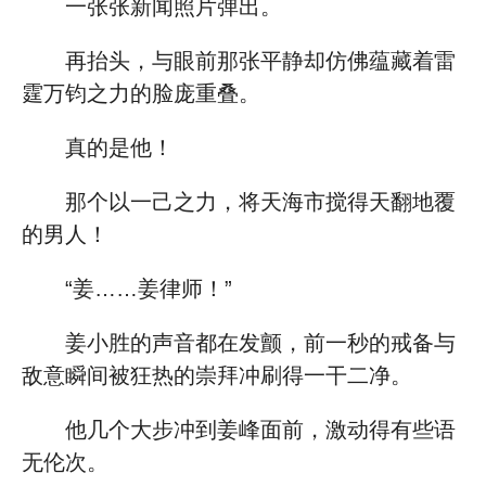
一张张新闻照片弹出。
再抬头，与眼前那张平静却仿佛蕴藏着雷
霆万钧之力的脸庞重叠。
真的是他！
那个以一己之力，将天海市搅得天翻地覆
的男人！
“姜……姜律师！”
姜小胜的声音都在发颤，前一秒的戒备与
敌意瞬间被狂热的崇拜冲刷得一干二净。
他几个大步冲到姜峰面前，激动得有些语
无伦次。