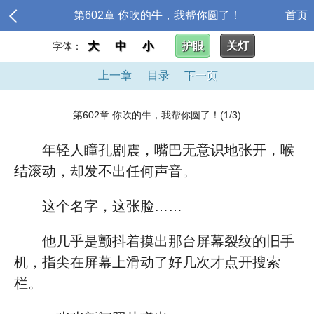
第602章 你吹的牛，我帮你圆了！
首页
大
中
小
护眼
关灯
字体：
上一章
目录
下一页
第602章 你吹的牛，我帮你圆了！(1/3)
年轻人瞳孔剧震，嘴巴无意识地张开，喉
结滚动，却发不出任何声音。
这个名字，这张脸……
他几乎是颤抖着摸出那台屏幕裂纹的旧手
机，指尖在屏幕上滑动了好几次才点开搜索
栏。