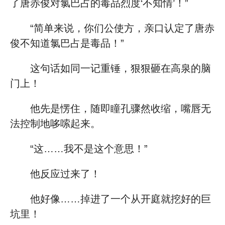
了唐赤俊对氯巴占的毒品烈度‘不知情’！”
“简单来说，你们公使方，亲口认定了唐赤
俊不知道氯巴占是毒品！”
这句话如同一记重锤，狠狠砸在高泉的脑
门上！
他先是愣住，随即瞳孔骤然收缩，嘴唇无
法控制地哆嗦起来。
“这……我不是这个意思！”
他反应过来了！
他好像……掉进了一个从开庭就挖好的巨
坑里！