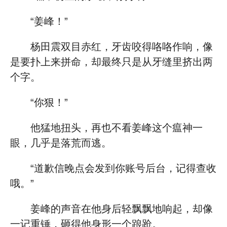
“姜峰！”
杨田震双目赤红，牙齿咬得咯咯作响，像
是要扑上来拼命，却最终只是从牙缝里挤出两
个字。
“你狠！”
他猛地扭头，再也不看姜峰这个瘟神一
眼，几乎是落荒而逃。
“道歉信晚点会发到你账号后台，记得查收
哦。”
姜峰的声音在他身后轻飘飘地响起，却像
一记重锤，砸得他身形一个踉跄。