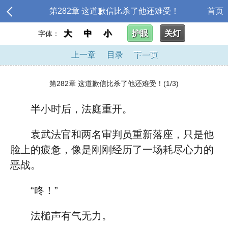
第282章 这道歉信比杀了他还难受！
首页
大
中
小
护眼
关灯
字体：
上一章
目录
下一页
第282章 这道歉信比杀了他还难受！(1/3)
半小时后，法庭重开。
袁武法官和两名审判员重新落座，只是他
脸上的疲惫，像是刚刚经历了一场耗尽心力的
恶战。
“咚！”
法槌声有气无力。