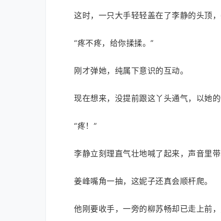
这时，一只大手轻轻盖在了李静的头顶，
“疼不疼，给你揉揉。”
刚才弹她，纯属下意识的互动。
现在想来，没提前跟这丫头通气，以她的
“疼！”
李静立刻理直气壮地喊了起来，声音里带着
姜峰嘴角一抽，这妮子还真会顺杆爬。
他刚要收手，一旁的柳苏畅却已走上前，