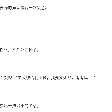
姜峰的声音带着一丝笑意。
性格，不八卦才怪了。
哭腔：“老大快给我揉揉，我要疼死啦，呜呜呜…..”
露出一抹温柔的笑意。