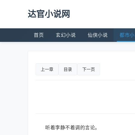
达官小说网
首页
玄幻小说
仙侠小说
都市小
上一章
目录
下一页
听着李静不着调的言论。