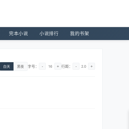
完本小说
小说排行
我的书架
字号：
-
+
行距：
-
+
16
2.0
白天
黑夜