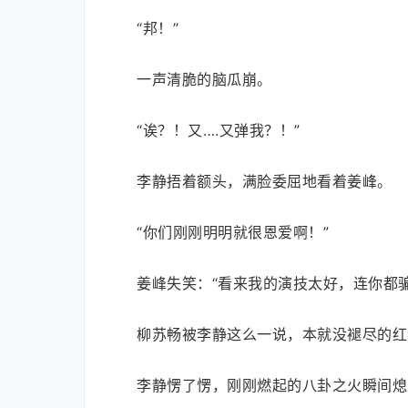
“邦！”
一声清脆的脑瓜崩。
“诶？！又….又弹我？！”
李静捂着额头，满脸委屈地看着姜峰。
“你们刚刚明明就很恩爱啊！”
姜峰失笑：“看来我的演技太好，连你都骗
柳苏畅被李静这么一说，本就没褪尽的红
李静愣了愣，刚刚燃起的八卦之火瞬间熄