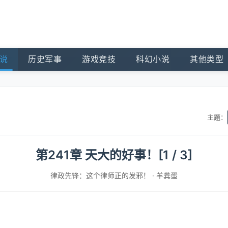
说
历史军事
游戏竞技
科幻小说
其他类型
主题：
第241章 天大的好事！[1 / 3]
律政先锋：这个律师正的发邪！
·
羊粪蛋