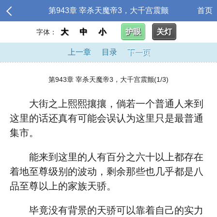
第943章 宰杀天魔帝3，大千宫震颤
首页
大
中
小
护眼
关灯
字体：
上一章
目录
下一页
第943章 宰杀天魔帝3，大千宫震颤(1/3)
大街之上熙熙攘攘，倘若一个普通人来到
这里的话还真有可能会误认为这里只是最普通
集市。
能来到这里的人有百分之六十以上都存在
着地至尊级别的波动，剩余那些也几乎都是八
品至尊以上的家族天骄。
毕竟没有背景的天骄可以靠着自己的实力