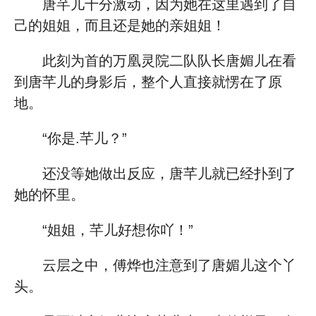
唐芊儿十分激动，因为她在这里遇到了自
己的姐姐，而且还是她的亲姐姐！
此刻为首的万凰灵院二队队长唐媚儿在看
到唐芊儿的身影后，整个人直接就愣在了原
地。
“你是.芊儿？”
还没等她做出反应，唐芊儿就已经扑到了
她的怀里。
“姐姐，芊儿好想你吖！”
云层之中，傅烨也注意到了唐媚儿这个丫
头。