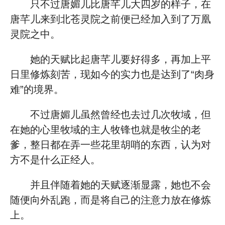
只不过唐媚儿比唐芊儿大四岁的样子，在
唐芊儿来到北苍灵院之前便已经加入到了万凰
灵院之中。
她的天赋比起唐芊儿要好得多，再加上平
日里修炼刻苦，现如今的实力也是达到了“肉身
难”的境界。
不过唐媚儿虽然曾经也去过几次牧域，但
在她的心里牧域的主人牧锋也就是牧尘的老
爹，整日都在弄一些花里胡哨的东西，认为对
方不是什么正经人。
并且伴随着她的天赋逐渐显露，她也不会
随便向外乱跑，而是将自己的注意力放在修炼
上。