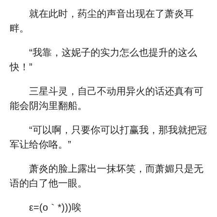
就在此时，药尘的声音出现在了萧炎耳
畔。
“我靠，这妮子的实力怎么也提升的这么
快！”
三星斗灵，自己不动用异火的话还真有可
能会阴沟里翻船。
“可以啊，只要你可以打赢我，那我就把冠
军让给你咯。”
萧炎的脸上露出一抹坏笑，而萧媚只是无
语的白了他一眼。
ε=(ο｀*)))唉