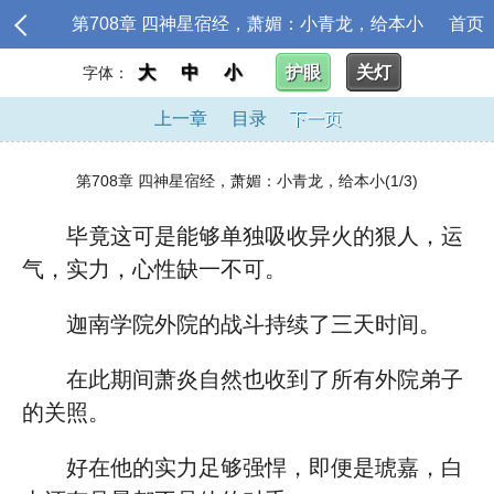
第708章 四神星宿经，萧媚：小青龙，给本小
首页
大
中
小
护眼
关灯
字体：
上一章
目录
下一页
第708章 四神星宿经，萧媚：小青龙，给本小(1/3)
毕竟这可是能够单独吸收异火的狠人，运
气，实力，心性缺一不可。
迦南学院外院的战斗持续了三天时间。
在此期间萧炎自然也收到了所有外院弟子
的关照。
好在他的实力足够强悍，即便是琥嘉，白