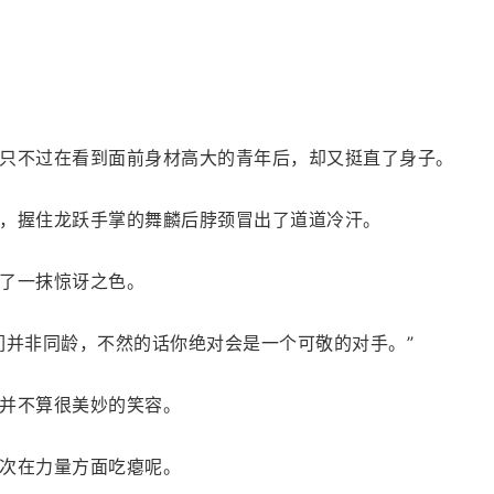
只不过在看到面前身材高大的青年后，却又挺直了身子。
，握住龙跃手掌的舞麟后脖颈冒出了道道冷汗。
了一抹惊讶之色。
们并非同龄，不然的话你绝对会是一个可敬的对手。”
并不算很美妙的笑容。
次在力量方面吃瘪呢。