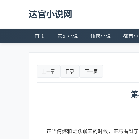
达官小说网
首页
玄幻小说
仙侠小说
都市小
上一章
目录
下一页
第
正当傅烨和龙跃聊天的时候，正巧看到了