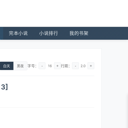
完本小说
小说排行
我的书架
字号：
-
+
行距：
-
+
16
2.0
白天
黑夜
3]