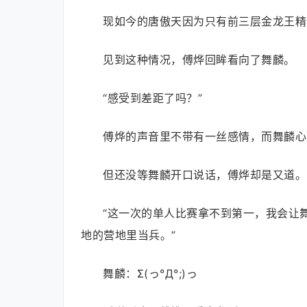
现如今的唐傲天因为只有前三层金龙王精
见到这种情况，傅烨回眸看向了舞麟。
“感受到差距了吗？”
傅烨的声音里不带有一丝感情，而舞麟心
但还没等舞麟开口说话，傅烨却是又道。
“这一次的单人比赛拿不到第一，我会让
地的营地里当兵。”
舞麟：Σ(っ°Д°;)っ