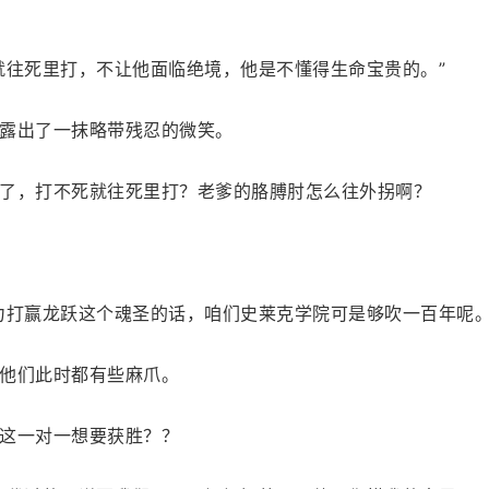
就往死里打，不让他面临绝境，他是不懂得生命宝贵的。”
露出了一抹略带残忍的微笑。
了，打不死就往死里打？老爹的胳膊肘怎么往外拐啊？
力打赢龙跃这个魂圣的话，咱们史莱克学院可是够吹一百年呢。
他们此时都有些麻爪。
这一对一想要获胜？？