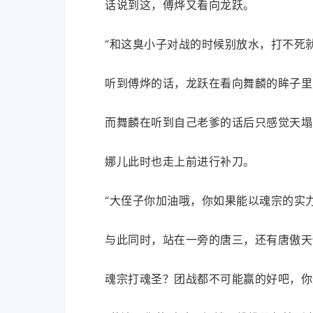
话说到这，傅烨又看向龙跃。
“和这臭小子对战的时候别放水，打不死
听到傅烨的话，龙跃在看向舞麟的眸子里
而舞麟在听到自己老爹的话后只感觉天塌
娜儿此时也走上前进行补刀。
“大侄子你加油哦，你如果能以魂宗的实
与此同时，站在一旁的唐三，还有唐傲天
魂宗打魂圣？团战都不可能赢的好吧，你