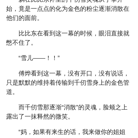
始，竟是一点点的化为金色的粉尘逐渐消散在
他们的面前。
比比东在看到这一幕的时候，眼泪直接就
憋不住了。
“雪儿——！！”
傅烨看到这一幕，没有开口，没有说话，
只是默默的维持着传输到千仞雪身上的金色管
道。
而千仞雪那逐渐“消散”的灵魂，脸颊之上
露出了一抹释然的微笑。
“妈，如果有来生的话，我来做你的姐姐