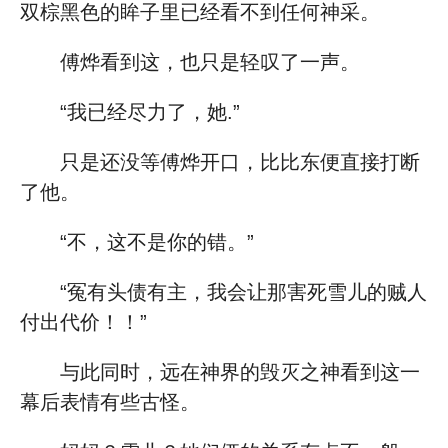
双棕黑色的眸子里已经看不到任何神采。
傅烨看到这，也只是轻叹了一声。
“我已经尽力了，她.”
只是还没等傅烨开口，比比东便直接打断
了他。
“不，这不是你的错。”
“冤有头债有主，我会让那害死雪儿的贼人
付出代价！！”
与此同时，远在神界的毁灭之神看到这一
幕后表情有些古怪。