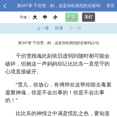
第347章 千仞雪：妈，这是你给我找的后爸吗
首页
大
中
小
护眼
关灯
字体：
上一章
目录
下一页
第347章 千仞雪：妈，这是你给我找的后爸吗(1/3)
千仞雪残魂此刻依旧虚弱到随时都可能会
破碎，但她这一声妈妈却让比比东一直坚守的
心境直接破开。
“雪儿，你放心，有傅烨在这帮你除去毒素
凝聚神魂，你是不会出事的！你是不会出事
的！”
比比东的神情之中满是慌乱之色，要知道