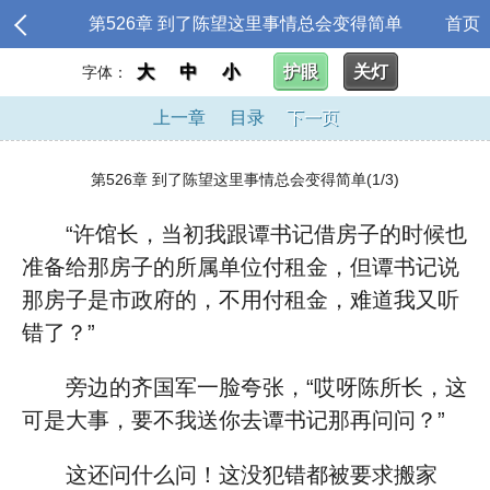
第526章 到了陈望这里事情总会变得简单
首页
大
中
小
护眼
关灯
字体：
上一章
目录
下一页
第526章 到了陈望这里事情总会变得简单(1/3)
“许馆长，当初我跟谭书记借房子的时候也
准备给那房子的所属单位付租金，但谭书记说
那房子是市政府的，不用付租金，难道我又听
错了？”
旁边的齐国军一脸夸张，“哎呀陈所长，这
可是大事，要不我送你去谭书记那再问问？”
这还问什么问！这没犯错都被要求搬家