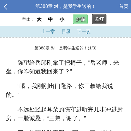
第388章 对，是我学生送的！
首页
大
中
小
护眼
关灯
字体：
上一章
目录
下一页
第388章 对，是我学生送的！(1/3)
陈望给岳邱刚拿了把椅子，“岳老师，来
坐，你咋知道我回来了？”
“哦，我刚刚出门逛路，你三叔给我说
的。”
不远处竖起耳朵的陈守进听完几步冲进厨
房，一脸诚恳，“三弟，谢了。”