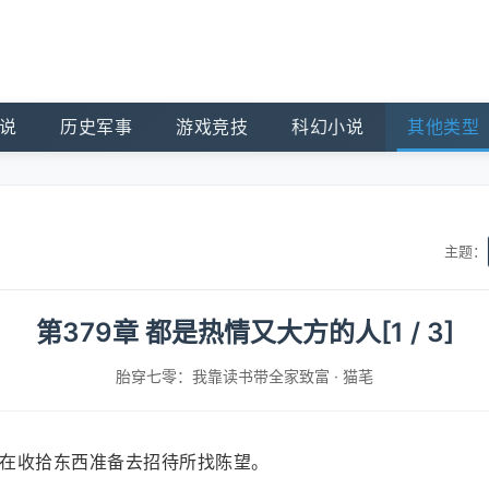
说
历史军事
游戏竞技
科幻小说
其他类型
主题：
第379章 都是热情又大方的人[1 / 3]
胎穿七零：我靠读书带全家致富
·
猫芼
在收拾东西准备去招待所找陈望。