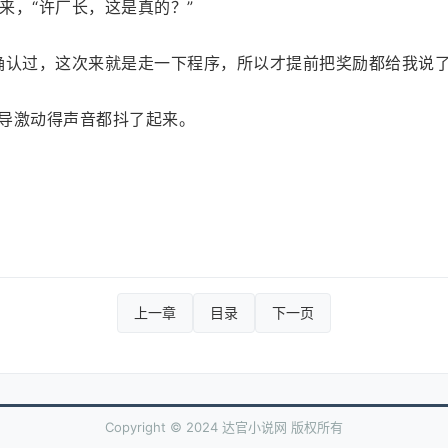
来，“许厂长，这是真的？”
确认过，这次来就是走一下程序，所以才提前把奖励都给我说了
领导激动得声音都抖了起来。
上一章
目录
下一页
Copyright © 2024 达官小说网 版权所有