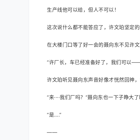
生产线他可以给，但人不可以！
这次说什么都不能答应了，许文珀坚定的
在大楼门口等了好一会的聂向东不见许文
“许厂长，车已经准备好了，我们可以——
许文珀听见聂向东声音好像才恍然回神，
“来····我们厂吗？”聂向东也一下子睁大
“是….”
——