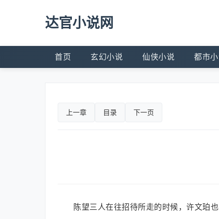
达官小说网
首页
玄幻小说
仙侠小说
都市小
上一章
目录
下一页
陈望三人在往招待所走的时候，许文珀也