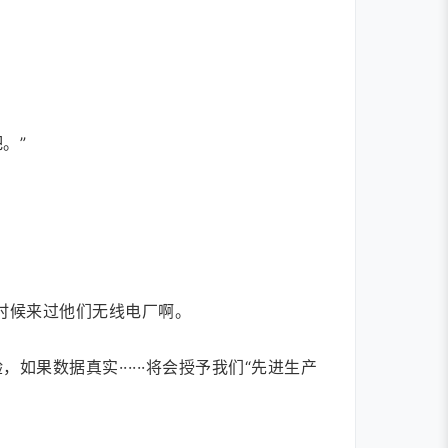
。”
时候来过他们无线电厂啊。
数据真实······将会授予我们“先进生产