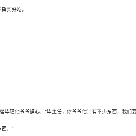
干确实好吃。”
替毕瑾他爷爷操心，“毕主任，你爷爷估计有不少东西，我们要
西。”