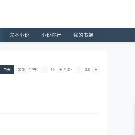
完本小说
小说排行
我的书架
字号：
-
+
行距：
-
+
16
2.0
白天
黑夜