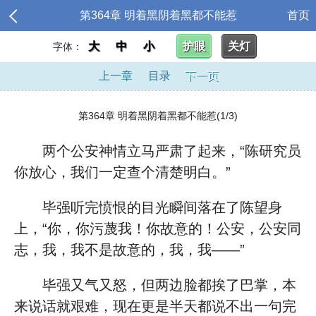
第364章 明着黑阴着黑都不能惹
首页
大
中
小
护眼
关灯
字体：
上一章
目录
下一页
第364章 明着黑阴着黑都不能惹(1/3)
两个公安神情立马严肃了起来，“陈研究员
你放心，我们一定查个清楚明白。”
毕强听完愤恨的目光瞬间落在了陈望身
上，“你，你污蔑我！你故意的！公安，公安同
志，我，我不是故意的，我，我——”
毕强又气又怒，但两边脸都挨了巴掌，本
来说话就艰难，现在更是半天都说不出一句完