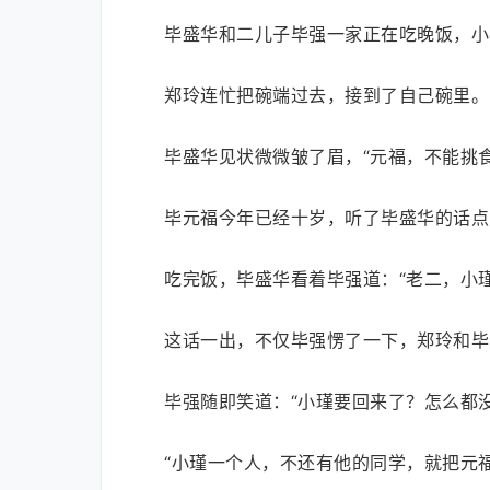
毕盛华和二儿子毕强一家正在吃晚饭，小
郑玲连忙把碗端过去，接到了自己碗里。
毕盛华见状微微皱了眉，“元福，不能挑食
毕元福今年已经十岁，听了毕盛华的话点
吃完饭，毕盛华看着毕强道：“老二，小
这话一出，不仅毕强愣了一下，郑玲和毕
毕强随即笑道：“小瑾要回来了？怎么都
“小瑾一个人，不还有他的同学，就把元