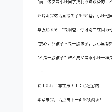
“而且这次是小瑾同学找我改进设备的，
郑玲听完这话直接笑了出来“爸，小瑾他
毕强也说道：“是啊爸，你可别看在因为
“放心，那孩子不是一般孩子，我心里有数
“不是一般孩子？难不成又是跟小瑾一样是
······
晚上郑玲半靠在床头上面色忿忿的
本章未完，请点击下一页继续阅读！