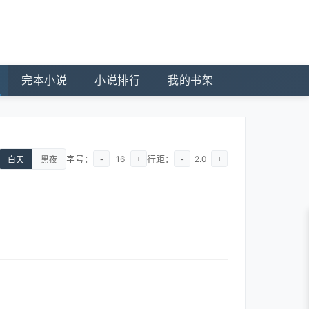
完本小说
小说排行
我的书架
字号：
-
+
行距：
-
+
16
2.0
白天
黑夜