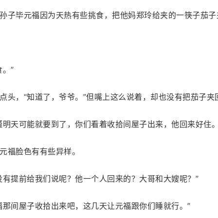
孙子毕元福因为天热有些挑食，把他妈郑玲给夹的一筷子茄子夹
。”
点头，“知道了，爷爷。”但嘴上这么说着，却也没有把茄子夹
瑾明天可能就要到了，你们看着收拾间屋子出来，他回来好住。
元福脸色有有些异样。
没有提前给我们说呢？他一个人回来的？大哥和大嫂呢？”
福那间屋子收拾出来吧，这几天让元福跟你们睡就行。”