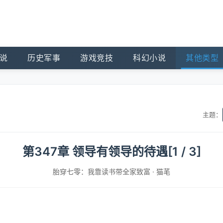
说
历史军事
游戏竞技
科幻小说
其他类型
主题：
第347章 领导有领导的待遇[1 / 3]
胎穿七零：我靠读书带全家致富
·
猫芼