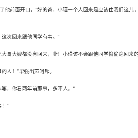
了他前面开口，“好的爸，小瑾一个人回来是应该住我们这儿
，这次回来跟他同学有事。”
况大哥大嫂都没有回来，嘶！小瑾该不会跟他同学偷偷跑回来的
事的人！”毕强出声呵斥。
心嘛，你看两年前那事，多吓人。”
！”