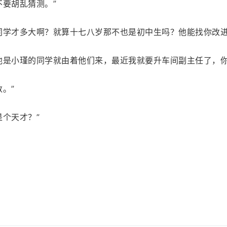
不要胡乱猜测。”
同学才多大啊？就算十七八岁那不也是初中生吗？他能找你改进
他是小瑾的同学就由着他们来，最近我就要升车间副主任了，你
。”
个天才？”