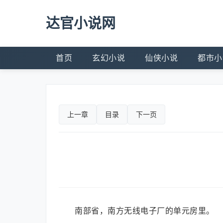
达官小说网
首页
玄幻小说
仙侠小说
都市小
上一章
目录
下一页
南部省，南方无线电子厂的单元房里。