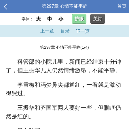
第297章 心情不能平静
首页
大
中
小
护眼
关灯
字体：
上一章
目录
下一页
第297章 心情不能平静(1/4)
科管部的小院儿里，新闻已经结束十分钟
了，但王振华几人仍然情绪激昂，不能平静。
李雪梅和冯梦鼻尖都通红，一看就是激动
得哭过。
王振华和齐国军两人要好一些，但眼眶仍
然是红的。