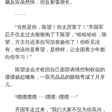
脑反应虽然快，但反射弧很长。
······
“当然是你，陈望！你太厉害了！”齐国军
忍不住走过去狠狠抱了下陈望，“哈哈哈哈，陈
望，方主任还亲自写信表扬你了！你听见没
有，他说你是希望，是榜样，让全国青少年都
向你学习！”
陈望这会才收回自己面部表情控制权似的
缓缓扬起嘴角，一双亮晶晶的眼睛弯成了月牙
儿。
“嘿嘿嘿嘿·····嘿嘿··嘿嘿····”
齐国军走过来，“我们大家不仅为你高兴，