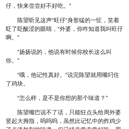
仔，快来尝尝好不好吃。”
陈望听见这声“旺仔”身形猛的一怔，笑着
眨了眨酸涩的眼睛，“外婆，你咋知道我叫旺仔
啊。”
“扬扬说的，他说有时候你校长这么叫
你。”
“哦，他记性真好。”说完陈望就用嘴叼住
了鸡块。
“怎么样，是不是你想的那个味道？”
陈望嘴巴说不了话，只能狂点头给周外婆
竖起大拇指，呜呜呜，虽然比记忆中的炸鸡少