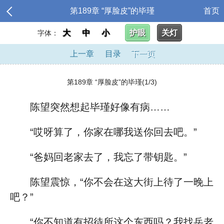
第189章 “厚脸皮”的毕瑾
首页
大
中
小
护眼
关灯
字体：
上一章
目录
下一页
第189章 “厚脸皮”的毕瑾(1/3)
陈望突然想起毕瑾好像有病……
“哎呀算了，你家在哪我送你回去吧。”
“爸妈回老家去了，我忘了带钥匙。”
陈望震惊，“你不会在这大街上待了一晚上
吧？”
“你不知道有招待所这个东西吗？我找岳老