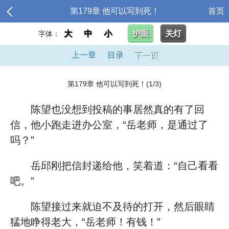
第179章 他可以写到死！
首页
大
中
小
护眼
关灯
字体：
上一章
目录
下一页
第179章 他可以写到死！(1/3)
陈望也没想到投稿的事居然真的有了回
信，他小跑走进办公室，“岳老师，是通过了
吗？”
岳邱刚把信封递给他，笑着道：“自己看看
吧。”
陈望接过来就迫不及待的打开，然后眼睛
猛地睁得老大，“岳老师！有钱！”