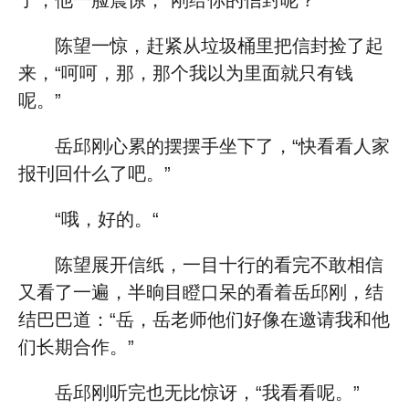
了，他一脸震惊，“刚给你的信封呢？”
陈望一惊，赶紧从垃圾桶里把信封捡了起
来，“呵呵，那，那个我以为里面就只有钱
呢。”
岳邱刚心累的摆摆手坐下了，“快看看人家
报刊回什么了吧。”
“哦，好的。“
陈望展开信纸，一目十行的看完不敢相信
又看了一遍，半晌目瞪口呆的看着岳邱刚，结
结巴巴道：“岳，岳老师他们好像在邀请我和他
们长期合作。”
岳邱刚听完也无比惊讶，“我看看呢。”