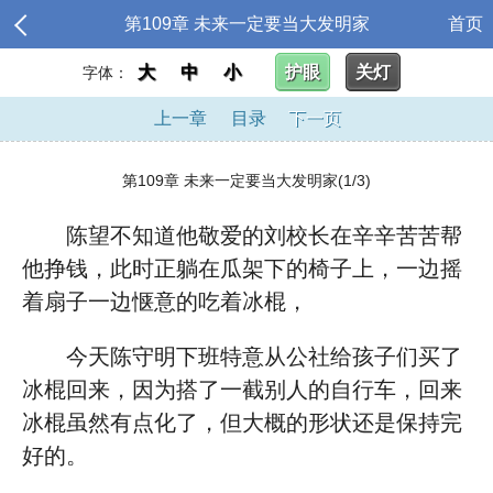
第109章 未来一定要当大发明家
首页
大
中
小
护眼
关灯
字体：
上一章
目录
下一页
第109章 未来一定要当大发明家(1/3)
陈望不知道他敬爱的刘校长在辛辛苦苦帮
他挣钱，此时正躺在瓜架下的椅子上，一边摇
着扇子一边惬意的吃着冰棍，
今天陈守明下班特意从公社给孩子们买了
冰棍回来，因为搭了一截别人的自行车，回来
冰棍虽然有点化了，但大概的形状还是保持完
好的。