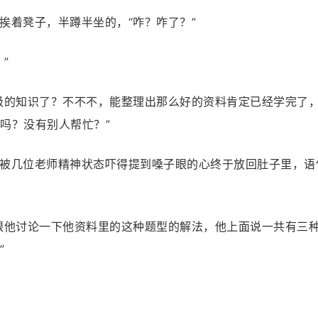
挨着凳子，半蹲半坐的，“咋？咋了？”
”
级的知识了？不不不，能整理出那么好的资料肯定已经学完了
吗？没有别人帮忙？”
被几位老师精神状态吓得提到嗓子眼的心终于放回肚子里，语
跟他讨论一下他资料里的这种题型的解法，他上面说一共有三
”