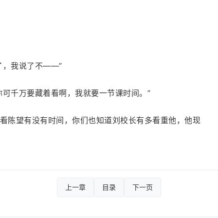
了，我说了不——”
你可千万要藏着看啊，我就要一节课时间。”
还是得看陈望有没有时间，你们也知道刘校长有多看重他，他现
上一章
目录
下一页