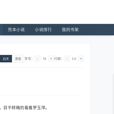
完本小说
小说排行
我的书架
字号：
-
+
行距：
-
+
16
2.0
白天
黑夜
，目不转睛的看着罗玉萍。