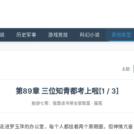
说
历史军事
游戏竞技
科幻小说
其他类型
主题：
第89章 三位知青都考上啦[1 / 3]
胎穿七零：我靠读书带全家致富
·
猫芼
走进罗玉萍的办公室，每个人都挂着两个黑眼圈，但神情亢奋