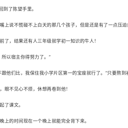
又回到了陈望手里。
嘴上说不慌碰不上白天的那几个孩子，但是还是有了一点压迫
前了，结果还有人三年级就学初一知识的牛人！
，所以宿主你得努力了。”
不跟他们比，我保住我小学片区第一的宝座就行了。”只要熬到
，眼不见心不烦，休想再卷到他！
起了课文。
晚上的时间现在一个晚上就能完全背下来。