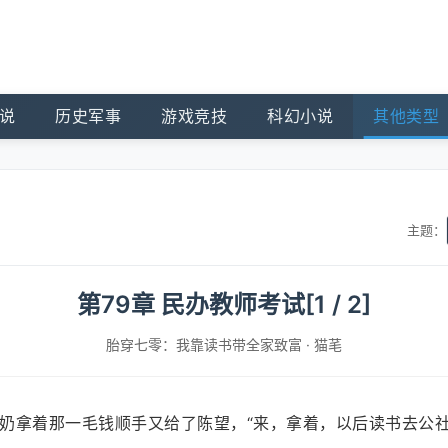
说
历史军事
游戏竞技
科幻小说
其他类型
主题：
第79章 民办教师考试[1 / 2]
胎穿七零：我靠读书带全家致富
·
猫芼
奶拿着那一毛钱顺手又给了陈望，“来，拿着，以后读书去公社