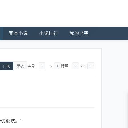
完本小说
小说排行
我的书架
字号：
-
+
行距：
-
+
16
2.0
白天
黑夜
买糖吃。”