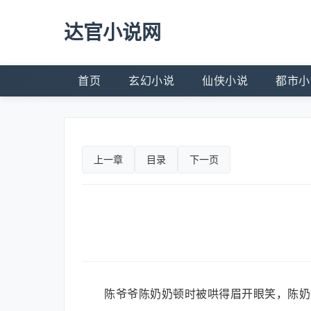
达官小说网
首页
玄幻小说
仙侠小说
都市小
上一章
目录
下一页
陈爷爷陈奶奶顿时被哄得眉开眼笑，陈奶