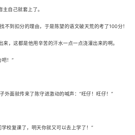
他宿主自己就套上了。
找不到扣分的理由，于是陈望的语文破天荒的考了100分！
哭出来，这都是他用辛苦的汗水一点一点浇灌出来的啊。
吧！”
子外面就传来了陈守进激动的喊声：“旺仔！旺仔！”
们学校复课了，明天你就又可以去上学了！”