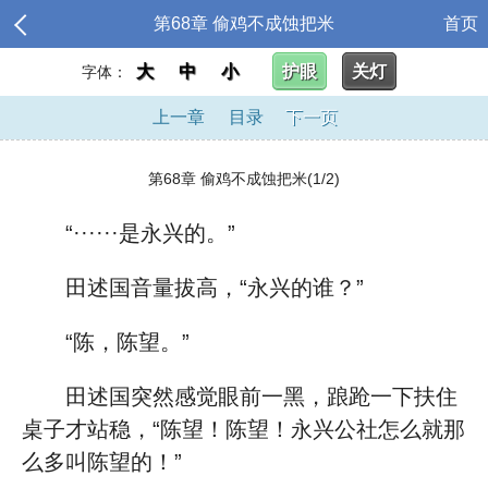
第68章 偷鸡不成蚀把米
首页
大
中
小
护眼
关灯
字体：
上一章
目录
下一页
第68章 偷鸡不成蚀把米(1/2)
“······是永兴的。”
田述国音量拔高，“永兴的谁？”
“陈，陈望。”
田述国突然感觉眼前一黑，踉跄一下扶住
桌子才站稳，“陈望！陈望！永兴公社怎么就那
么多叫陈望的！”