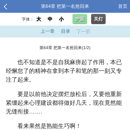
第64章 把第一名抢回来
首页
大
中
小
护眼
关灯
字体：
上一章
目录
下一页
第64章 把第一名抢回来(1/2)
也不知道是不是自我麻痹起了作用，本已
经懈怠了的精神在拿到本子和笔的那一刻又专
注了起来。
要是以前他决定摆烂放松后，又要他重新
紧绷起来心理建设都得做好几天，现在竟然能
无缝衔接…….
看来果然是熟能生巧啊！