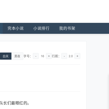
完本小说
小说排行
我的书架
字号：
-
+
行距：
-
+
16
2.0
白天
黑夜
队长们最眼红的。