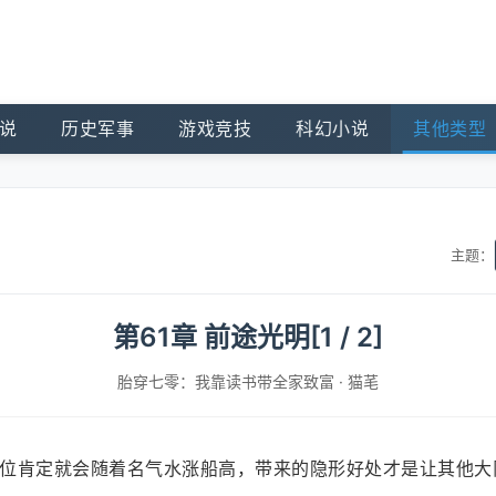
说
历史军事
游戏竞技
科幻小说
其他类型
主题：
第61章 前途光明[1 / 2]
胎穿七零：我靠读书带全家致富
·
猫芼
位肯定就会随着名气水涨船高，带来的隐形好处才是让其他大