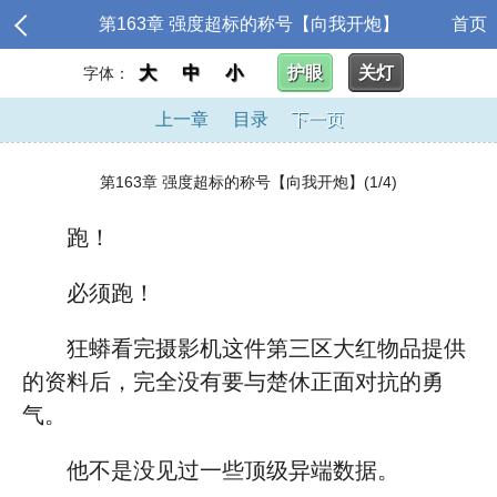
第163章 强度超标的称号【向我开炮】
首页
大
中
小
护眼
关灯
字体：
上一章
目录
下一页
第163章 强度超标的称号【向我开炮】(1/4)
跑！
必须跑！
狂蟒看完摄影机这件第三区大红物品提供
的资料后，完全没有要与楚休正面对抗的勇
气。
他不是没见过一些顶级异端数据。