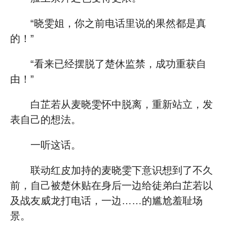
“晓雯姐，你之前电话里说的果然都是真
的！”
“看来已经摆脱了楚休监禁，成功重获自
由！”
白芷若从麦晓雯怀中脱离，重新站立，发
表自己的想法。
一听这话。
联动红皮加持的麦晓雯下意识想到了不久
前，自己被楚休贴在身后一边给徒弟白芷若以
及战友威龙打电话，一边……的尴尬羞耻场
景。