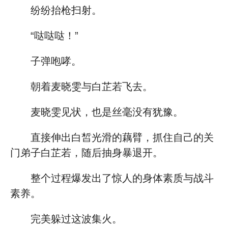
纷纷抬枪扫射。
“哒哒哒！”
子弹咆哮。
朝着麦晓雯与白芷若飞去。
麦晓雯见状，也是丝毫没有犹豫。
直接伸出白皙光滑的藕臂，抓住自己的关
门弟子白芷若，随后抽身暴退开。
整个过程爆发出了惊人的身体素质与战斗
素养。
完美躲过这波集火。