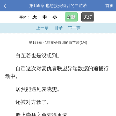
第159章 也想接受特训的白芷若
首页
大
中
小
护眼
关灯
字体：
上一章
目录
下一页
第159章 也想接受特训的白芷若(1/4)
白芷若也是没想到。
自己这次对复仇者联盟异端数据的追捕行
动中。
居然能遇见麦晓雯。
还被对方救了。
脸上崇拜之色变得更浓。