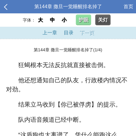
第144章 撒旦一觉睡醒排名掉了
首页
大
中
小
护眼
关灯
字体：
上一章
目录
下一页
第144章 撒旦一觉睡醒排名掉了(1/4)
狂蝎根本无法反抗就直接被击倒。
他还想通知自己的队友，行政楼内情况不
对劲。
结果立马收到【你已被俘虏】的提示。
队内语音频道已经中断。
“这盾狗也太离谱了，凭什么能跑这么