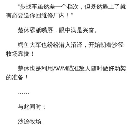
“步战车虽然差一个档次，但既然遇上了就
有必要送你回维修厂内！”
楚休舔舐嘴唇，眼中满是兴奋。
鳄鱼大军也纷纷潜入沼泽，开始朝着沙径
牧场靠拢！
楚休也是利用AWM瞄准敌人随时做好劝架
的准备！
……
与此同时；
沙迳牧场。