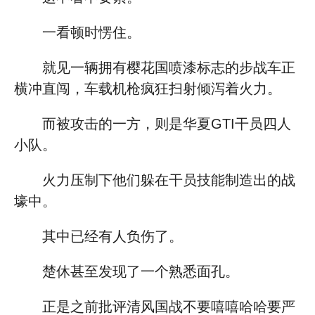
一看顿时愣住。
就见一辆拥有樱花国喷漆标志的步战车正
横冲直闯，车载机枪疯狂扫射倾泻着火力。
而被攻击的一方，则是华夏GTI干员四人
小队。
火力压制下他们躲在干员技能制造出的战
壕中。
其中已经有人负伤了。
楚休甚至发现了一个熟悉面孔。
正是之前批评清风国战不要嘻嘻哈哈要严