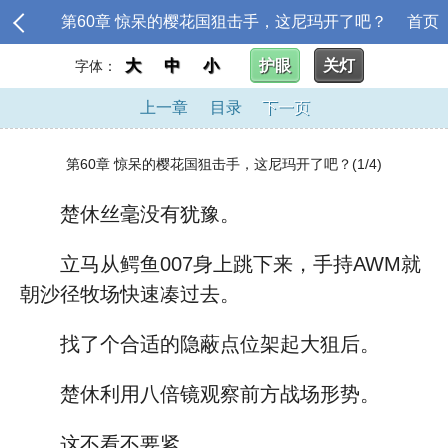
第60章 惊呆的樱花国狙击手，这尼玛开了吧？
首页
大
中
小
护眼
关灯
字体：
上一章
目录
下一页
第60章 惊呆的樱花国狙击手，这尼玛开了吧？(1/4)
楚休丝毫没有犹豫。
立马从鳄鱼007身上跳下来，手持AWM就
朝沙径牧场快速凑过去。
找了个合适的隐蔽点位架起大狙后。
楚休利用八倍镜观察前方战场形势。
这不看不要紧。