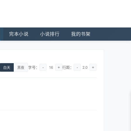
完本小说
小说排行
我的书架
字号：
-
+
行距：
-
+
16
2.0
白天
黑夜