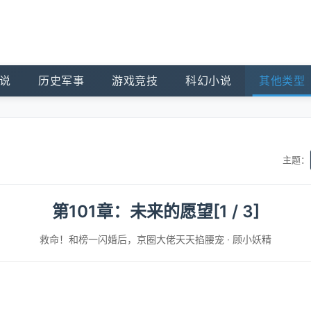
说
历史军事
游戏竞技
科幻小说
其他类型
主题：
第101章：未来的愿望[1 / 3]
救命！和榜一闪婚后，京圈大佬天天掐腰宠
·
顾小妖精