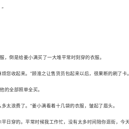
”
服，倒是给姜小满买了一大堆平常时刻穿的衣服。
麻烦您收起来。”顾淮之让售货员包起来以后，很果断的刷了卡
他的全部照单全买。
么多太浪费了。”姜小满看着十几袋的衣服，皱起了眉头。
你平日穿的。平常时候我工作忙，没有太多时间陪你逛街，今