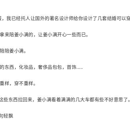
服，我已经托人让国外的著名设计师给你设计了几套结婚可以穿
拿来陪姜小满的，让姜小满开心一些而已。
陪陪姜小满。
东西，化妆品，奢侈品包包，首饰.....
重样，穿不重样。
把这些东西拉回来，姜小满看着满满的几大车都有些不好意思了
句轻飘