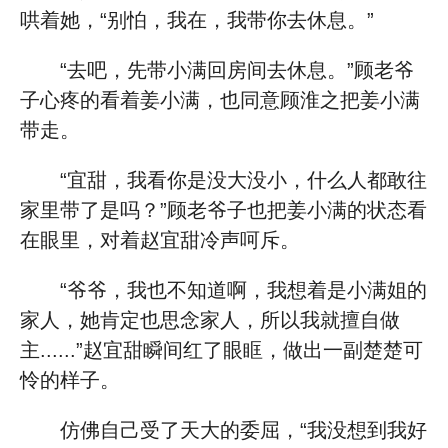
哄着她，“别怕，我在，我带你去休息。”
“去吧，先带小满回房间去休息。”顾老爷
子心疼的看着姜小满，也同意顾淮之把姜小满
带走。
“宜甜，我看你是没大没小，什么人都敢往
家里带了是吗？”顾老爷子也把姜小满的状态看
在眼里，对着赵宜甜冷声呵斥。
“爷爷，我也不知道啊，我想着是小满姐的
家人，她肯定也思念家人，所以我就擅自做
主......”赵宜甜瞬间红了眼眶，做出一副楚楚可
怜的样子。
仿佛自己受了天大的委屈，“我没想到我好