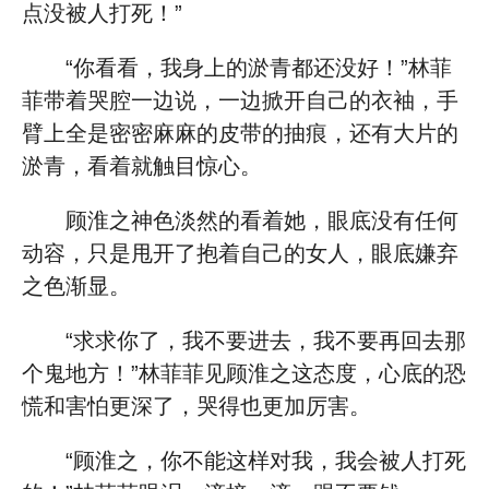
点没被人打死！”
“你看看，我身上的淤青都还没好！”林菲
菲带着哭腔一边说，一边掀开自己的衣袖，手
臂上全是密密麻麻的皮带的抽痕，还有大片的
淤青，看着就触目惊心。
顾淮之神色淡然的看着她，眼底没有任何
动容，只是甩开了抱着自己的女人，眼底嫌弃
之色渐显。
“求求你了，我不要进去，我不要再回去那
个鬼地方！”林菲菲见顾淮之这态度，心底的恐
慌和害怕更深了，哭得也更加厉害。
“顾淮之，你不能这样对我，我会被人打死