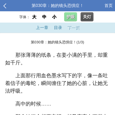
第030章：她的镜头恐惧症！
首页
大
中
小
护眼
关灯
字体：
上一章
目录
下一页
第030章：她的镜头恐惧症！(1/3)
那张薄薄的纸条，在姜小满的手里，却重
如千斤。
上面那行用血色墨水写下的字，像一条吐
着信子的毒蛇，瞬间缠住了她的心脏，让她无
法呼吸。
高中的时候……