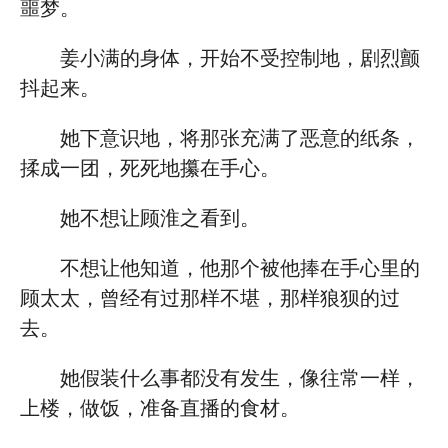
噩梦。
姜小满的身体，开始不受控制地，剧烈颤
抖起来。
她下意识地，将那张充满了恶意的纸条，
揉成一团，死死地攥在手心。
她不想让顾淮之看到。
不想让他知道，他那个被他捧在手心里的
顾太太，曾经有过那样不堪，那样狼狈的过
去。
她假装什么事都没有发生，像往常一样，
上楼，做饭，准备直播的食材。