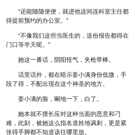
“还能随随便便，就进他这间连科室主任都
得提前预约的办公室。”
“不像我们这些当医生的，送份报告都得在
门口等半天呢。”
她这一番话，阴阳怪气，夹枪带棒。
话里话外，都在暗示姜小满身份低微，手
段了得，不配出现在这个神圣的地方。
姜小满的脸，唰地一下，白了。
她本就不擅长应对这种当面的恶意和刁
难，此刻，被她这么指名道姓地讽刺，更是紧
张得手脚都不知道该往哪里放。