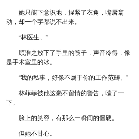
她只能下意识地，捏紧了衣角，嘴唇翕
动，却一个字都说不出来。
“林医生。”
顾淮之放下了手里的筷子，声音冷得，像
是手术室里的冰。
“我的私事，好像不属于你的工作范畴。”
林菲菲被他这毫不留情的警告，噎了一
下。
脸上的笑容，有那么一瞬间的僵硬。
但她不甘心。