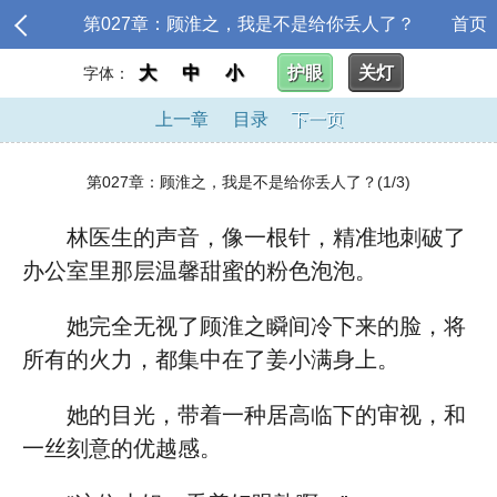
第027章：顾淮之，我是不是给你丢人了？
首页
大
中
小
护眼
关灯
字体：
上一章
目录
下一页
第027章：顾淮之，我是不是给你丢人了？(1/3)
林医生的声音，像一根针，精准地刺破了
办公室里那层温馨甜蜜的粉色泡泡。
她完全无视了顾淮之瞬间冷下来的脸，将
所有的火力，都集中在了姜小满身上。
她的目光，带着一种居高临下的审视，和
一丝刻意的优越感。