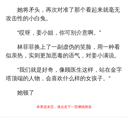
她将矛头，再次对准了那个看起来就毫无
攻击性的小白兔。
“哎呀，姜小姐，你可别介意啊。”
林菲菲换上了一副虚伪的笑脸，用一种看
似亲热，实则更加恶毒的语气，对姜小满说。
“我们就是好奇，像顾医生这样，站在金字
塔顶端的人物，会喜欢什么样的女孩子。”
她顿了
本章还未完，请点击下一页继续阅读