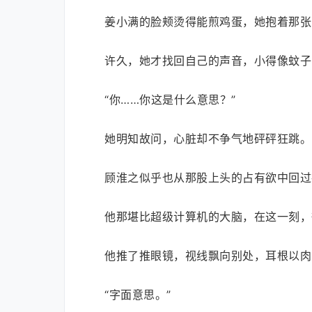
姜小满的脸颊烫得能煎鸡蛋，她抱着那张
许久，她才找回自己的声音，小得像蚊子
“你……你这是什么意思？”
她明知故问，心脏却不争气地砰砰狂跳。
顾淮之似乎也从那股上头的占有欲中回过
他那堪比超级计算机的大脑，在这一刻，
他推了推眼镜，视线飘向别处，耳根以肉
“字面意思。”