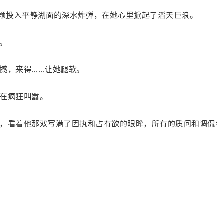
一颗投入平静湖面的深水炸弹，在她心里掀起了滔天巨浪。
。
撼，来得……让她腿软。
在疯狂叫嚣。
，看着他那双写满了固执和占有欲的眼眸，所有的质问和调侃