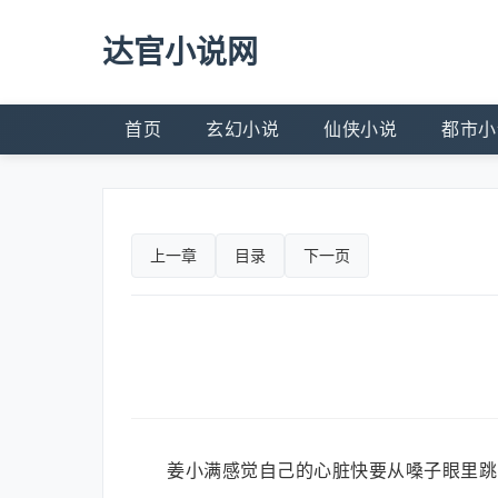
达官小说网
首页
玄幻小说
仙侠小说
都市小
上一章
目录
下一页
姜小满感觉自己的心脏快要从嗓子眼里跳