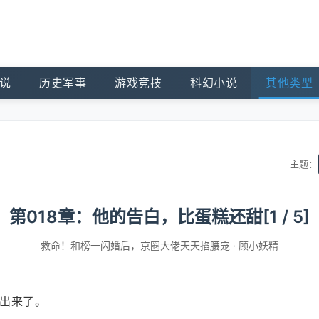
说
历史军事
游戏竞技
科幻小说
其他类型
主题：
第018章：他的告白，比蛋糕还甜[1 / 5]
救命！和榜一闪婚后，京圈大佬天天掐腰宠
·
顾小妖精
出来了。