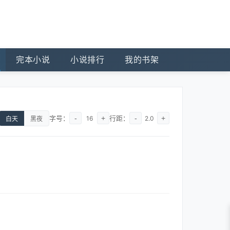
完本小说
小说排行
我的书架
字号：
-
+
行距：
-
+
16
2.0
白天
黑夜