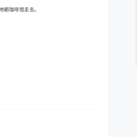
地朝咖啡馆走去。