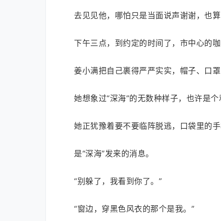
去见见他，哪怕只是当面说声谢谢，也算
下午三点，到约定的时间了，市中心的咖
姜小满把自己裹得严严实实，帽子、口罩
她想象过“深海”的无数种样子，也许是个
她正犹豫着要不要临阵脱逃，口袋里的手
是“深海”发来的消息。
“别躲了，我看到你了。”
“窗边，穿黑色风衣的那个是我。”