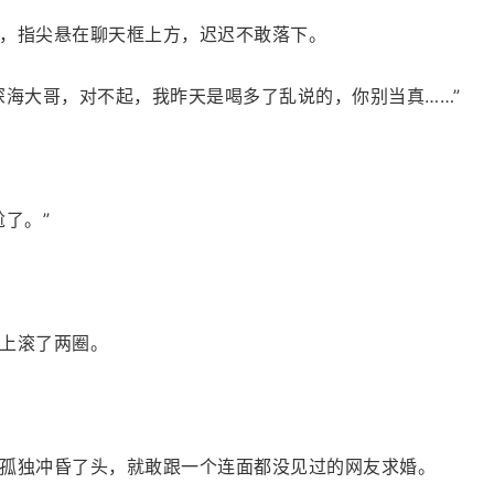
，指尖悬在聊天框上方，迟迟不敢落下。
深海大哥，对不起，我昨天是喝多了乱说的，你别当真……”
了。”
上滚了两圈。
孤独冲昏了头，就敢跟一个连面都没见过的网友求婚。