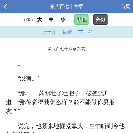
第八百七十六章
首页
大
中
小
护眼
关灯
字体：
上一页
目录
下一章
第八百七十六章(2/2)
。
“没有。”
“那......”苏明壮了壮胆子，破釜沉舟
道：“那你觉得我怎么样？能不能做你男朋
友？”
说完，他紧张地握紧拳头，生怕听到令他