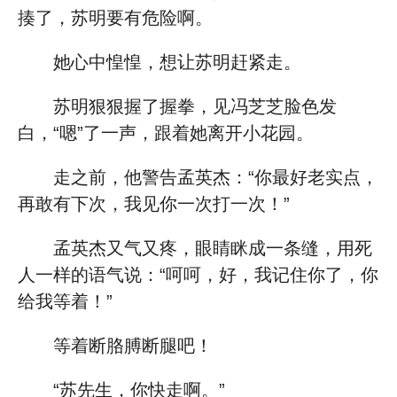
揍了，苏明要有危险啊。
她心中惶惶，想让苏明赶紧走。
苏明狠狠握了握拳，见冯芝芝脸色发
白，“嗯”了一声，跟着她离开小花园。
走之前，他警告孟英杰：“你最好老实点，
再敢有下次，我见你一次打一次！”
孟英杰又气又疼，眼睛眯成一条缝，用死
人一样的语气说：“呵呵，好，我记住你了，你
给我等着！”
等着断胳膊断腿吧！
“苏先生，你快走啊。”