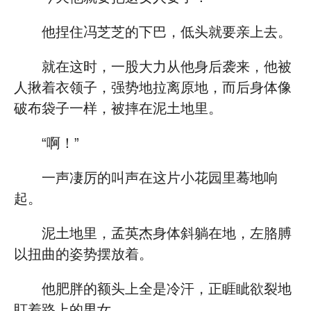
他捏住冯芝芝的下巴，低头就要亲上去。
就在这时，一股大力从他身后袭来，他被
人揪着衣领子，强势地拉离原地，而后身体像
破布袋子一样，被摔在泥土地里。
“啊！”
一声凄厉的叫声在这片小花园里蓦地响
起。
泥土地里，孟英杰身体斜躺在地，左胳膊
以扭曲的姿势摆放着。
他肥胖的额头上全是冷汗，正睚眦欲裂地
盯着路上的男女。