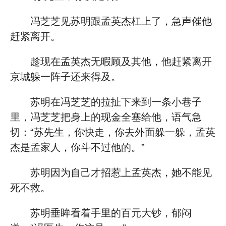
冯芝芝见苏明跟孟英杰杠上了，急声催他
赶紧离开。
趁现在孟英杰无暇顾及其他，他赶紧离开
京城躲一阵子还来得及。
苏明在冯芝芝的拉扯下来到一条小巷子
里，冯芝芝把身上的现金全塞给他，语气急
切：“苏先生，你快走，你去外面躲一躲，孟英
杰是孟家人，你斗不过他的。”
苏明因为自己才招惹上孟英杰，她不能见
死不救。
苏明垂眸看着手里的百元大钞，郁闷