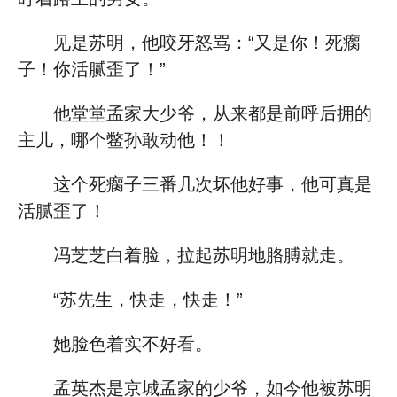
见是苏明，他咬牙怒骂：“又是你！死瘸
子！你活腻歪了！”
他堂堂孟家大少爷，从来都是前呼后拥的
主儿，哪个鳖孙敢动他！！
这个死瘸子三番几次坏他好事，他可真是
活腻歪了！
冯芝芝白着脸，拉起苏明地胳膊就走。
“苏先生，快走，快走！”
她脸色着实不好看。
孟英杰是京城孟家的少爷，如今他被苏明