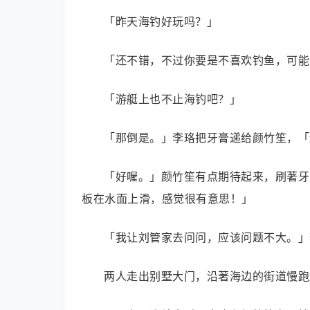
「昨天海钓好玩吗？」
「还不错，不过你要是不喜欢钓鱼，可能
「游艇上也不止海钓吧？」
「那倒是。」李珞把牙膏递给颜竹笙，「
「好喔。」颜竹笙有点期待起来，刷著牙
板在水面上滑，感觉很有意思！」
「我让刘管家去问问，应该问题不大。」
两人走出别墅大门，沿著海边的街道慢跑