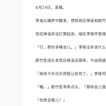
8月24日，清晨。
李珞从睡梦中醒来，惯例将应禅溪和颜竹
但应禅溪并没打算起床，缩在李珞怀里嗅
「行，那你多睡会儿。」李珞没多说什么
颜竹笙扭头发现应禅溪没跟来，不由得疑
「她说今天白天把我让给你了。」李珞呵
「喔。」颜竹笙乖乖点头，「那待会儿我
「你想去哪儿？」