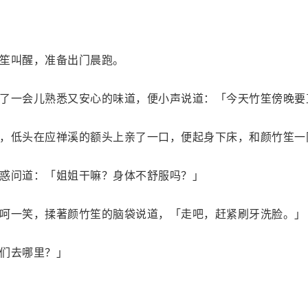
笙叫醒，准备出门晨跑。
了一会儿熟悉又安心的味道，便小声说道：「今天竹笙傍晚要
，低头在应禅溪的额头上亲了一口，便起身下床，和颜竹笙一
惑问道：「姐姐干嘛？身体不舒服吗？」
呵一笑，揉著颜竹笙的脑袋说道，「走吧，赶紧刷牙洗脸。」
们去哪里？」