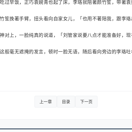
吃过早饭，正巧袁婉青也起了床，李珞就陪著颜竹笙，带著袁
竹笙挽著手臂，扭头看向自家女儿，「也用不著陪我，跟李珞
神对上，一脸纯真的说道，「刘管家说要八点才能准备好，现
这般毫无遮掩的发言，顿时一脸无语，随后看向旁边的李珞吐
上一章
目录
下一页