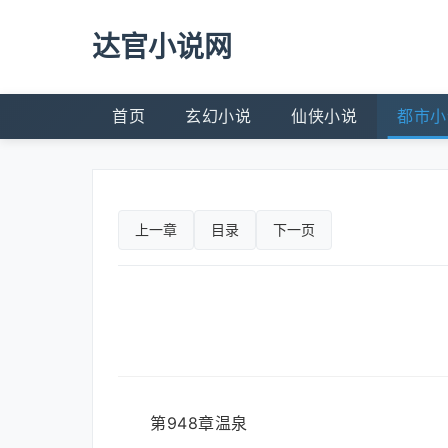
达官小说网
首页
玄幻小说
仙侠小说
都市小
上一章
目录
下一页
第948章温泉