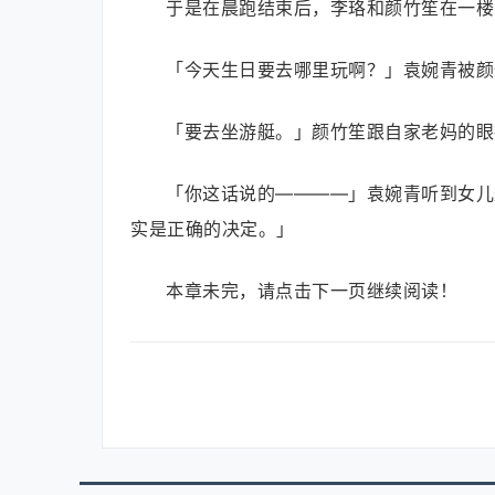
于是在晨跑结束后，李珞和颜竹笙在一楼
「今天生日要去哪里玩啊？」袁婉青被颜
「要去坐游艇。」颜竹笙跟自家老妈的眼
「你这话说的————」袁婉青听到女儿
实是正确的决定。」
本章未完，请点击下一页继续阅读！