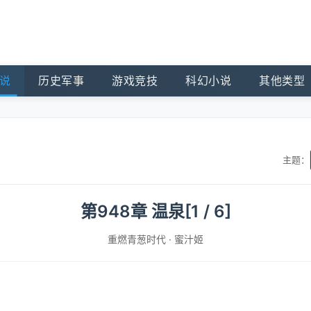
说
历史军事
游戏竞技
科幻小说
其他类型
主题：
第948章 温泉[1 / 6]
重燃青葱时代
·
蜜汁姬