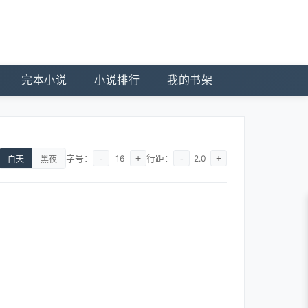
完本小说
小说排行
我的书架
字号：
-
+
行距：
-
+
16
2.0
白天
黑夜