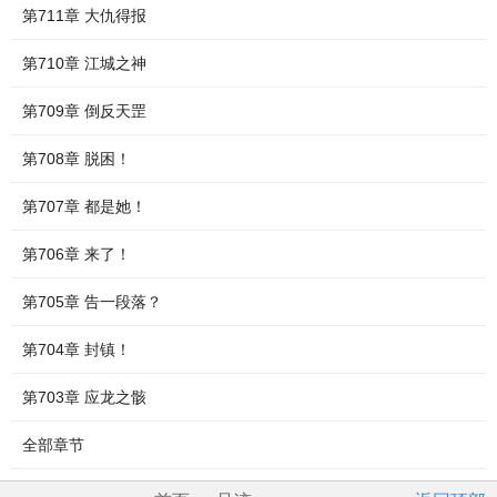
第711章 大仇得报
第710章 江城之神
第709章 倒反天罡
第708章 脱困！
第707章 都是她！
第706章 来了！
第705章 告一段落？
第704章 封镇！
第703章 应龙之骸
全部章节