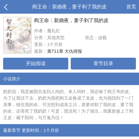
阎王命：新婚夜，妻子剥了我的皮
首页
阎王命：新婚夜，妻子剥了我的皮
作者：魔礼红
分类：其他类型
状态：连载
更新：1个月前
最新：
第711章 大仇得报
开始阅读
章节目录
小说简介
奶奶说，我是被阴兵送到人间的。来人间时，我还偷了阎王爷的皮。
为了让我活下去，奶奶为我把阎王皮换成了龙皮，也为我找到了一门
亲事，镇住我的命。可没想到成亲之日，老婆却割了我的皮，要了我
的命。还害死了我奶奶！可是，我没死！为了报仇，我重新披上了阎
王皮：藏于阳间，与万鬼为伍！
最新章节 更新时间：1个月前