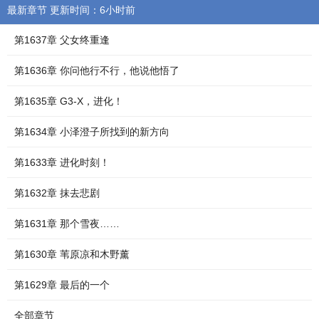
最新章节 更新时间：6小时前
第1637章 父女终重逢
第1636章 你问他行不行，他说他悟了
第1635章 G3-X，进化！
第1634章 小泽澄子所找到的新方向
第1633章 进化时刻！
第1632章 抹去悲剧
第1631章 那个雪夜……
第1630章 苇原凉和木野薰
第1629章 最后的一个
全部章节