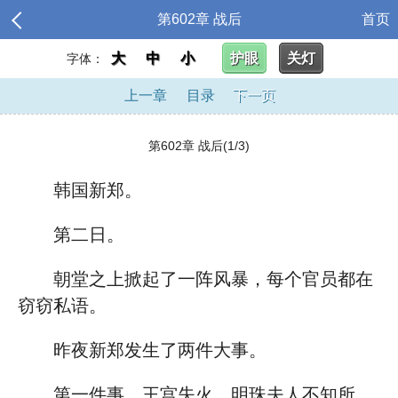
第602章 战后
首页
大
中
小
护眼
关灯
字体：
上一章
目录
下一页
第602章 战后(1/3)
韩国新郑。
第二日。
朝堂之上掀起了一阵风暴，每个官员都在
窃窃私语。
昨夜新郑发生了两件大事。
第一件事，王宫失火，明珠夫人不知所