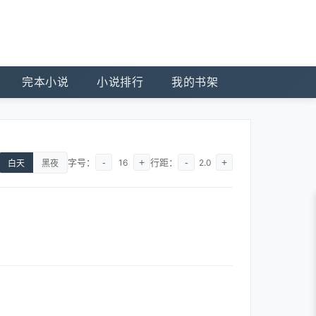
完本小说
小说排行
我的书架
字号：
-
+
行距：
-
+
16
2.0
白天
黑夜