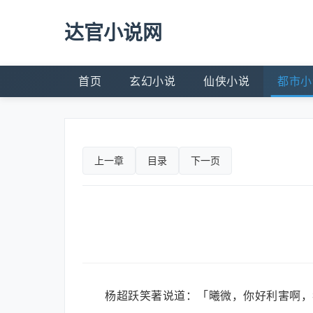
达官小说网
首页
玄幻小说
仙侠小说
都市小
上一章
目录
下一页
杨超跃笑著说道：「曦微，你好利害啊，