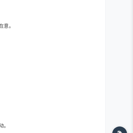
在意。
动。