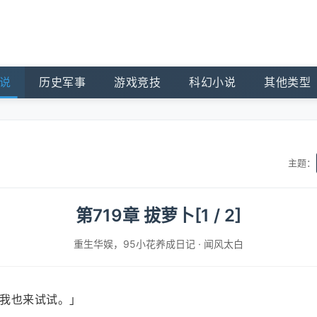
说
历史军事
游戏竞技
科幻小说
其他类型
主题：
第719章 拔萝卜[1 / 2]
重生华娱，95小花养成日记
·
闻风太白
我也来试试。」