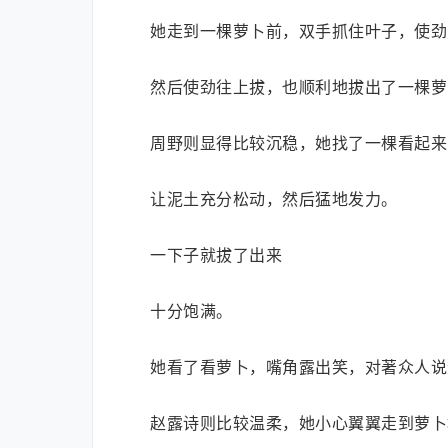
她走到一棵萝卜前，双手抓住叶子，使劲
然后使劲往上拔，也顺利地拔出了一棵萝
周野则显得比较沉稳，她找了一棵看起来
让泥土充分松动，然后猛地发力。
一下子就拔了出来
十分饱满。
她看了看萝卜，嘴角露出笑，对著众人说
赵露诗则比较温柔，她小心翼翼走到萝卜