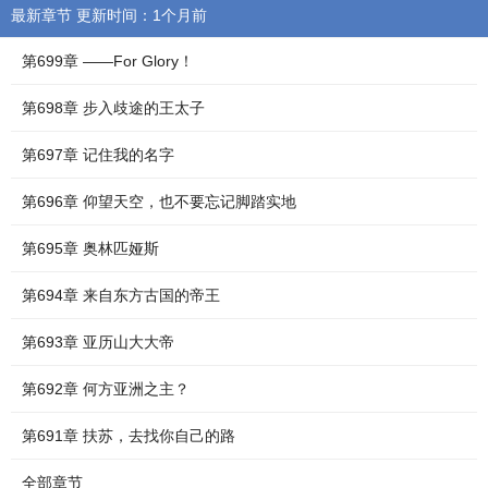
最新章节 更新时间：1个月前
第699章 ——For Glory！
第698章 步入歧途的王太子
第697章 记住我的名字
第696章 仰望天空，也不要忘记脚踏实地
第695章 奥林匹娅斯
第694章 来自东方古国的帝王
第693章 亚历山大大帝
第692章 何方亚洲之主？
第691章 扶苏，去找你自己的路
全部章节