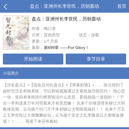
盘点：亚洲州长李世民，历朝轰动
首页
盘点：亚洲州长李世民，历朝轰动
作者：喝口茶
分类：其他类型
状态：连载
更新：1个月前
最新：
第699章 ——For Glory！
开始阅读
章节目录
小说简介
【历史盘点】+【高血压对比盘点】+【弹幕剧透】+…… 陈元得到了
超时空历史剪辑系统，可以剪辑视频通过天幕投放历朝历代！ 他心思
一动，觉得单单按排行榜剪辑没什么意思，要搞就搞一波损的！！千
古一帝和遗臭万年对照着来才有意思嘛！ 先来个封狼居胥朱棣让大明
集体高潮，立马接个叫门天子朱祁镇让大明彻底疯狂！！ 先来个万王
之王李世民让大唐飘飘欲仙，立马接个安史之乱李隆基让大唐呕血撞
墙！！ …… 再接下来还有秦始