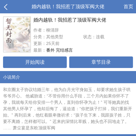
婚内越轨！我招惹了顶级军阀大佬
首页
婚内越轨！我招惹了顶级军阀大佬
作者：柳清辞
分类：其他类型
状态：连载
更新：25天前
最新：
番外 完结感言
开始阅读
章节目录
小说简介
和京圈太子协议结婚三年，他为白月光守身如玉，却要求她生孩子哄
爷爷开心。 他威胁道：“不管你用什么手段，三个月内如果你怀不了
孕，我就每天给你安排一个男人，直到你怀孕为止！” 可等她真的找
其他男人怀孕了，他却后悔了，逼迫道：“你把孩子打掉，我们重新开
始。” 再到后来，他红着眼卑微祈求：“孩子生下来，我跟孩子姓，只
要不离婚，怎样都可以。” 迟来的深情比草贱，她头也不回地走了。
…… 萧尘宴是东欧顶级军阀