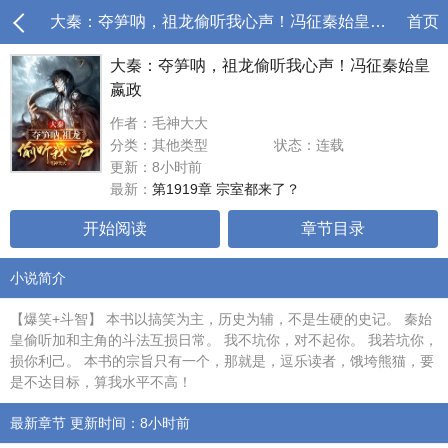
大秦：夺笋呐，祖龙偷听我心声！冯征秦始皇嬴政
首页
大秦：夺笋呐，祖龙偷听我心声！冯征秦始皇
嬴政
作者：毛神大大
分类：其他类型
状态：连载
更新：8小时前
最新：
第1919章 宗室都来了？
开始阅读
章节目录
小说简介
【爆笑+斗智】 本书以搞笑为主，历史为辅，不是生硬的史记。 秦始
皇偷听加和主角的斗法互损日常。 我不坑你，对不起你。 我若坑你，
损你利己。 本书的宗旨只有一个，那就是，逗乐读者，饿垮熊猫，要
是不达目标，算我水平不高！
最新章节 更新时间：8小时前