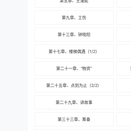
第五章、王漫妮
第九章、工伤
第十三章、钟晓阳
第十七章、楼梯偶遇（1/2）
第二十一章、“物资”
第二十五章、点到为止（2/2）
第二十九章、讲故事
第三十三章、筹备