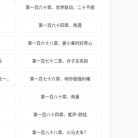
第一百六十章、世界联动，二十不惑
第一百六十四章、再遇
第一百六十八章、姜小果的好奇心
系
第一百七十二章、许子言失踪
第一百七十五章、我好懊恼（二合一）
第一百七十六章、吻你倔强的嘴
第一百八十章、商量
第一百八十四章、尾声-顾佳
第一百八十八章、小马大车？