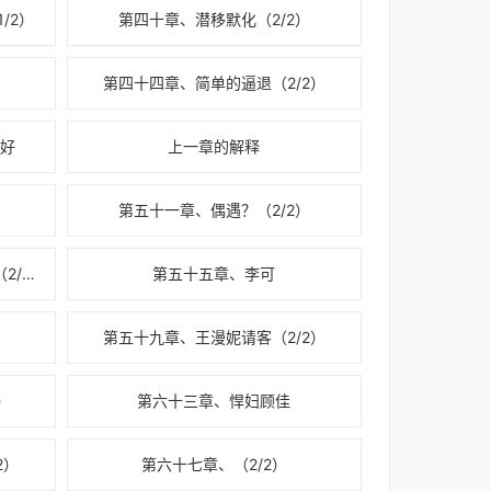
/2）
第四十章、潜移默化（2/2）
）
第四十四章、简单的逼退（2/2）
好
上一章的解释
）
第五十一章、偶遇？（2/2）
第五十四章、顾佳的太太圈体验（2/2）
第五十五章、李可
第五十九章、王漫妮请客（2/2）
）
第六十三章、悍妇顾佳
2）
第六十七章、（2/2）