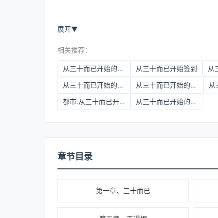
展开
▼
相关推荐：
从三十而已开始的影视攻略 00
从三十而已开始签到
从
从三十而已开始的影视攻略百度网盘
从三十而已开始的影视攻略下载
都市:从三十而已开始 分享作者: 天榜小猫
从三十而已开始的影视攻略网盘
章节目录
第一章、三十而已