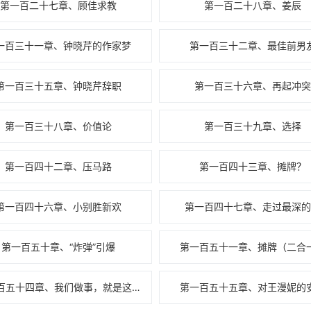
第一百二十七章、顾佳求教
第一百二十八章、姜辰
一百三十一章、钟晓芹的作家梦
第一百三十二章、最佳前男
第一百三十五章、钟晓芹辞职
第一百三十六章、再起冲突
第一百三十八章、价值论
第一百三十九章、选择
第一百四十二章、压马路
第一百四十三章、摊牌？
第一百四十六章、小别胜新欢
第一百四十七章、走过最深的
第一百五十章、“炸弹”引爆
第一百五十一章、摊牌（二合
第一百五十四章、我们做事，就是这样
第一百五十五章、对王漫妮的