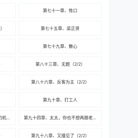
第七十一章、牲口
2）
第七十五章、梁正贤
第七十九章、散心
）
第八十三章、无题（2/2）
）
第八十六章、反客为主（2/2）
）
第九十章、打工人
第九十三章、你们的矛盾就是我的机会
第九十四章、太太，你也不想再跟老公吵架吧（1/2）
）
第九十八章、又撞见了（2/2）