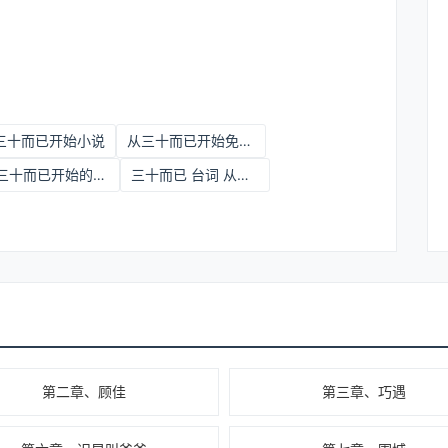
三十而已开始小说
从三十而已开始免费阅读
从三十而已开始的影视攻略TXT免费下载
三十而已 台词 从今天起
第二章、顾佳
第三章、巧遇