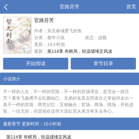
官路芬芳
首页
官路芬芳
作者：东北春城爱飞的鱼
分类：都市小说
状态：连载
更新：15小时前
最新：
第114章 布棋局，轻温缱绻定风波
开始阅读
章节目录
小说简介
不一样的人生，不一样的官路，不一样的官场理念，是否会一路芬
芳？看朱飞扬携手众红颜知己、兄弟好友及志同道合之辈如何走出一
条不一样的官路，两世记忆，互相融合；官场、商场、情场，开拓进
取、一往无前，但是他在这些大染缸里从来没有失去本心。
最新章节 更新时间：15小时前
第114章 布棋局，轻温缱绻定风波